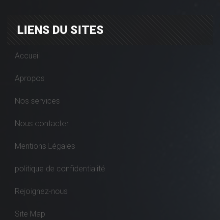
LIENS DU SITES
Accueil
Apropos
Nos services
Nous contacter
Mentions Légales
politique de confidentialité
Rejoignez-nous
Site Map